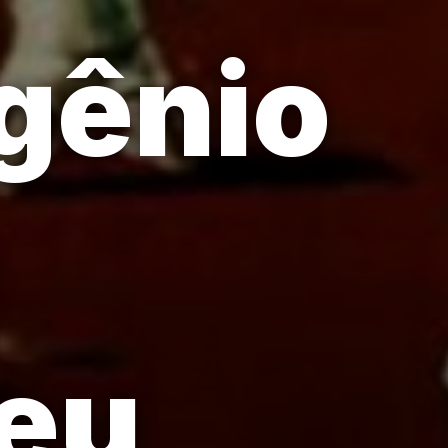
 gênio
seu