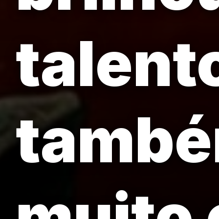
talent
també
muito 