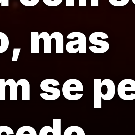
o, mas
m se p
cedo.