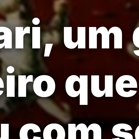
ari, um
eiro que
u com 