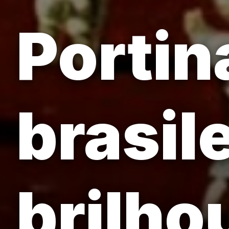
Portin
brasil
brilho