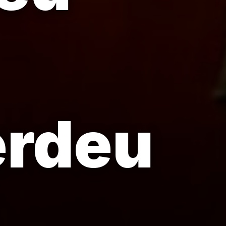
erdeu