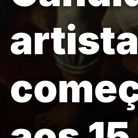
artist
começo
aos 15