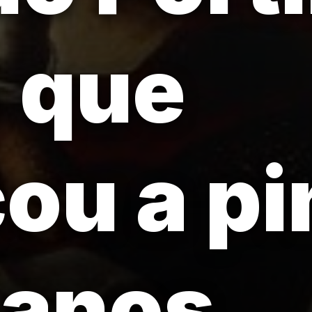
a que
u a pi
 anos