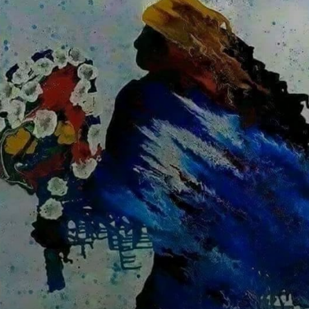
IANSÃ: Die
mächtige
Kriegerin und
Herrin der Winde