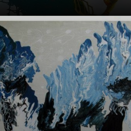
OGUM: Der Gott
des Krieges und
der
Errungenschaften