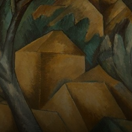
Com o Fauvismo,
Braque descobriu
a liberdade da cor
e da
orquestração. Sua
arte começou a
vibrar.