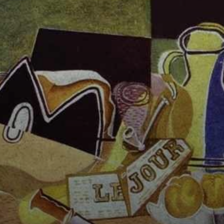
Seu trabalho,
como a Bach-Arie,
mostrou uma
liberdade na
composição que
nunca havia sido
vista antes.