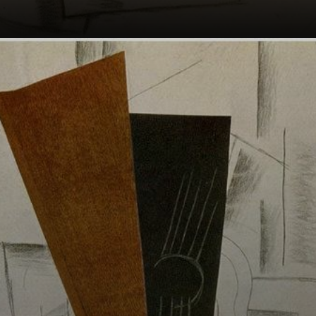
Com a
colaboração de
Picasso, Braque
desenvolveu a
técnica da
associação de