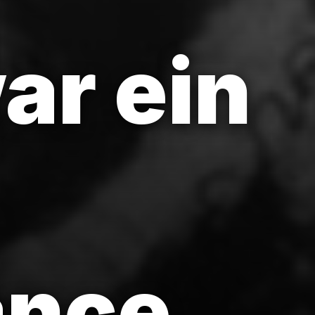
ar ein
ance