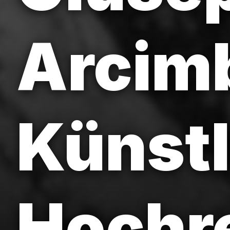
Arcimb
Künstl
Hochr