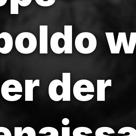
oldo w
er der
enaiss