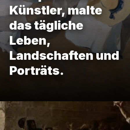
Künstler, malte
das tägliche
Leben,
Landschaften und
Porträts.