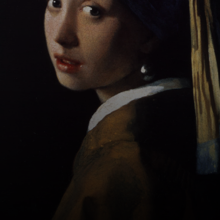
geboren, in eine
Familie der
unteren
Mittelschicht, die
durch ihren Vater,
Reijnier Jansz, ein
Weber und
Kunsthändler
war.