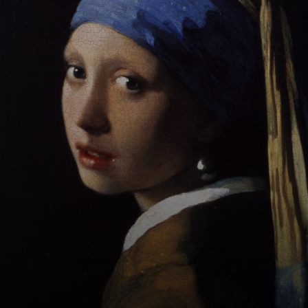
Seine Kunst ist
geprägt von einer
einzigartigen
Sensibilität, die es
ihm ermöglicht,
die Essenz des
täglichen Lebens
und der Natur