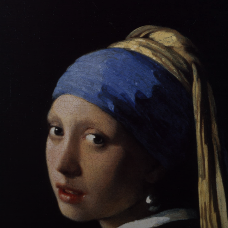
Vermeer heiratete
Catherina Bolnes,
die Tochter einer
wohlhabenden
katholischen
Familie in Delft,