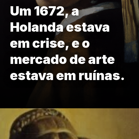
Um 1672, a
Holanda estava
em crise, e o
mercado de arte
estava em ruínas.