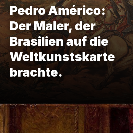
Pedro Américo:
Der Maler, der
Brasilien auf die
Weltkunstskarte
brachte.