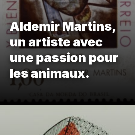
Aldemir Martins,
un artiste avec
une passion pour
les animaux.