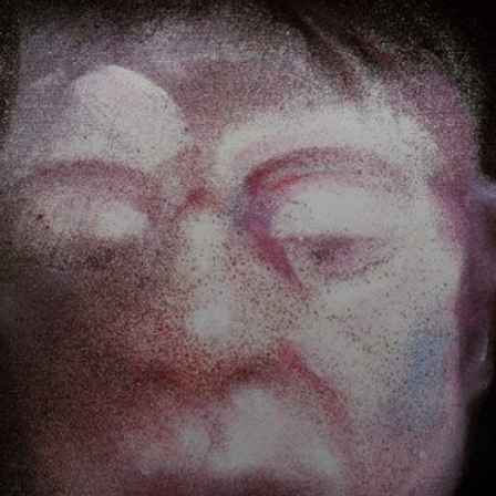
Ses relations, un
vrai chaos. Un
amant l'a jeté par
la fenêtre! Après
un suicide, il a dit :
« Plus que moi-