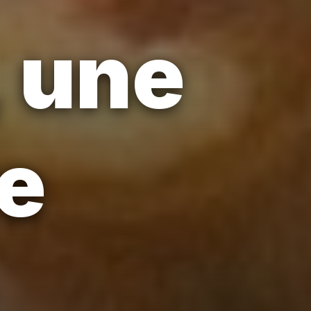
 une
re