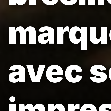
marqu
avec s
impres