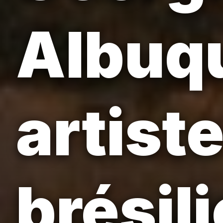
Albuq
artist
brésil