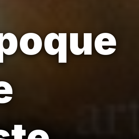
époque
e
ste.