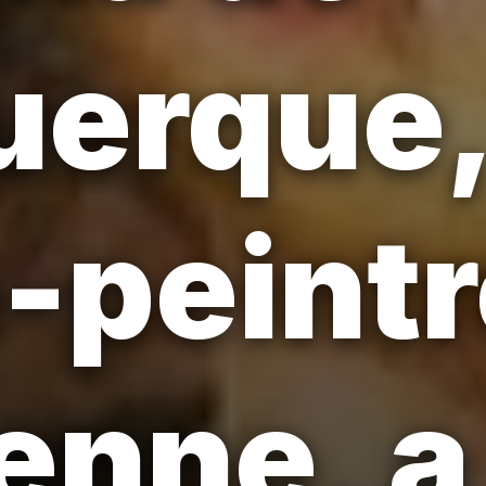
uerque,
e-peint
ienne, a