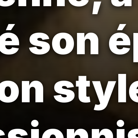
é son 
on styl
sionni