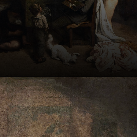
L'Atelier du
peintre, un