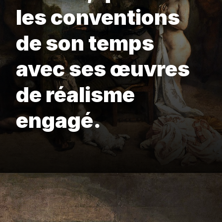
les conventions
de son temps
avec ses œuvres
de réalisme
engagé.