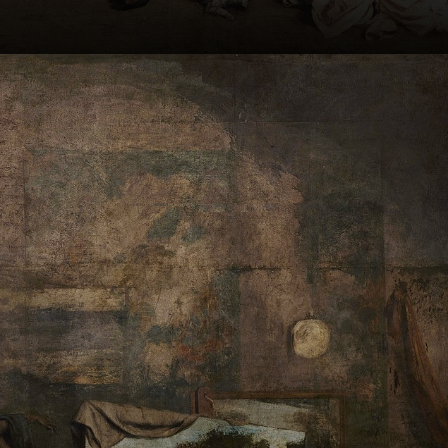
Sa dernière série
de paysages
marins esquissa