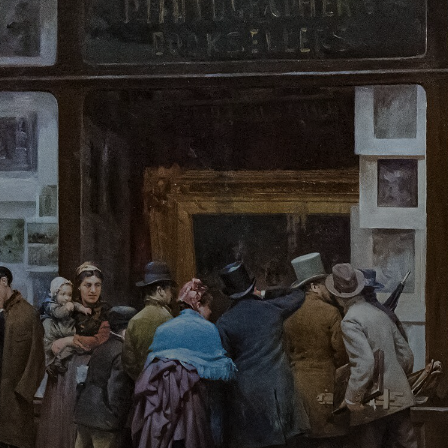
En 1919, il voyage
à Paris, connaît
les avant-
gardistes et libère
son monde
intérieur,