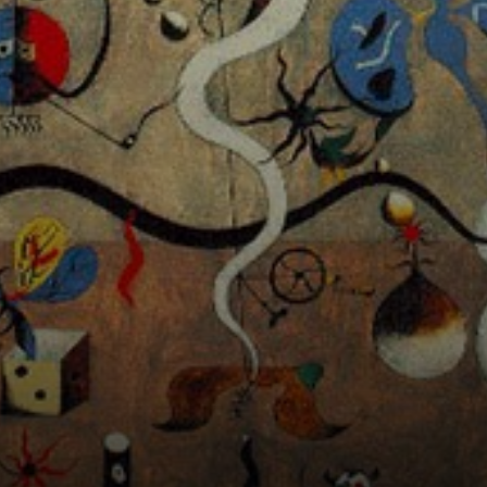
introverti, Miró
abandonne la
peinture après
ses études, mais
un typhus et une
dépression le font
revenir à la
propriété
paternelle à