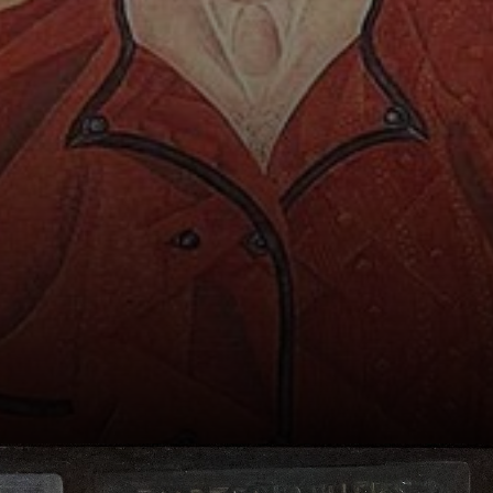
découvre la
poésie
d'Apollinaire et se
rapproche de
Pablo Picasso à
Paris.