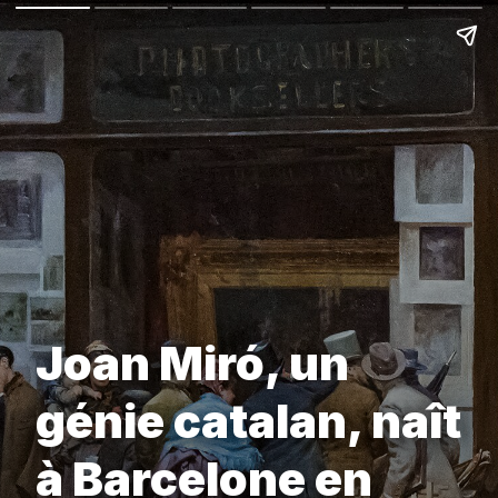
Joan Miró, un
génie catalan, naît
à Barcelone en