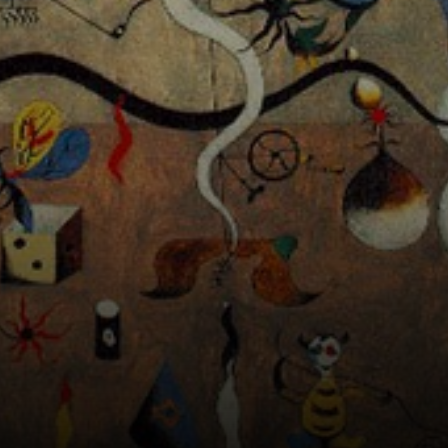
d'observateur et
développe sa
créativité, suivant
le conseil
d'Agustin de
Hipona : 'Si tu es
triste, regarde les
fourmis'.