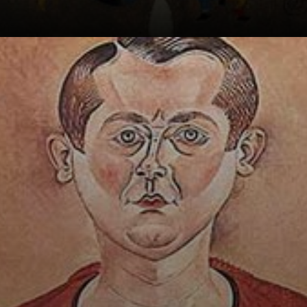
Confiant, Miró
ouvre son premier
atelier
indépendant avec
Enric Guitart,