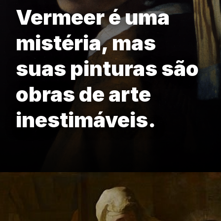
Vermeer é uma
mistéria, mas
suas pinturas são
obras de arte
inestimáveis.