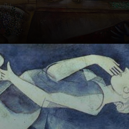
Ele estudou
hebraico e o
Antigo
Testamento, o
que influenciou