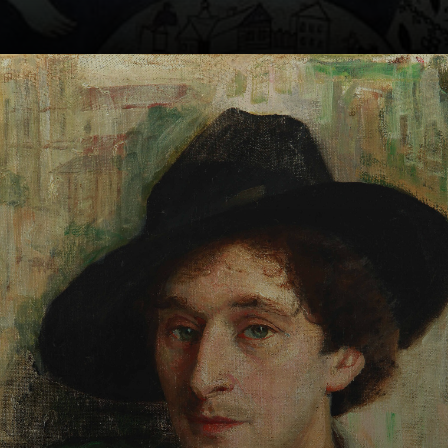
Em 1906, Chagall
iniciou estudos de
arte com o pintor
russo Yehuda
Pen, que o
ensinou técnicas