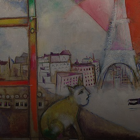
Biélorússia, em
1887, Chagall foi
educado em
escolas religiosas
judaicas locais.