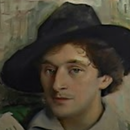
Em 1910, Chagall
se mudou para
Paris, onde se
integrou aos
movimentos
cubista e