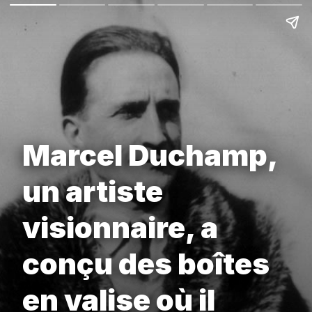
Marcel Duchamp,
un artiste
visionnaire, a
conçu des boîtes
en valise où il