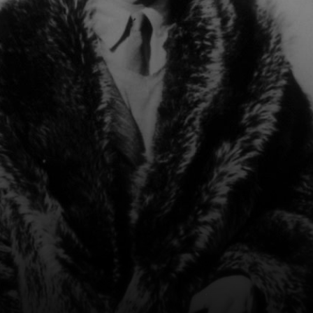
son influence
grandissante sur
les vagues
successives des
mouvements
d'avant-garde du
XXe siècle est
palpable.