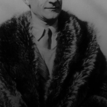
intime et
audacieux, lui
permettant de
partager ses
pensées et ses
sources
d'inspiration.