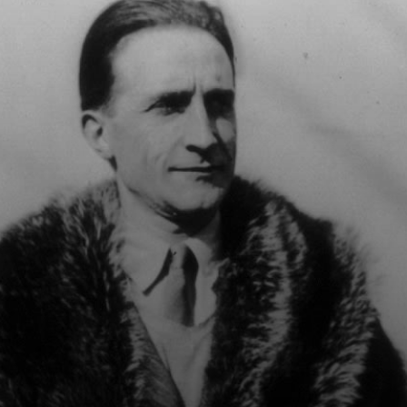
Duchamp a ouvert
la voie aux
artistes
conceptuels et
aux minimalistes,
qui ont capté avec