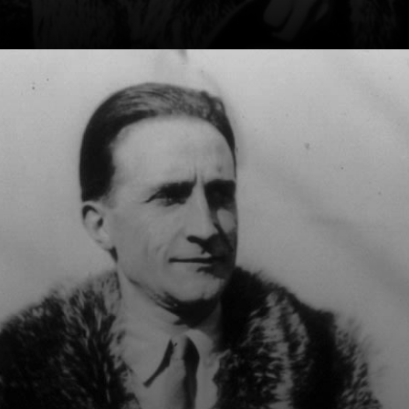
Sa quête de ce qui
confère à une
œuvre son statut
d'« art » est un
thème récurrent
dans sa démarche