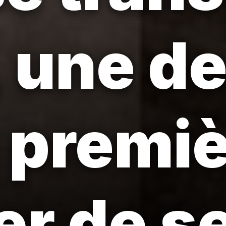
 une d
 premiè
r de s