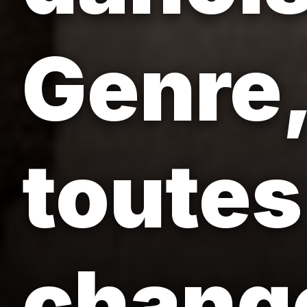
Genre,
toutes
change