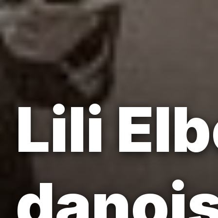
Lili El
danois