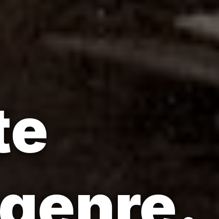
te
sgenre.