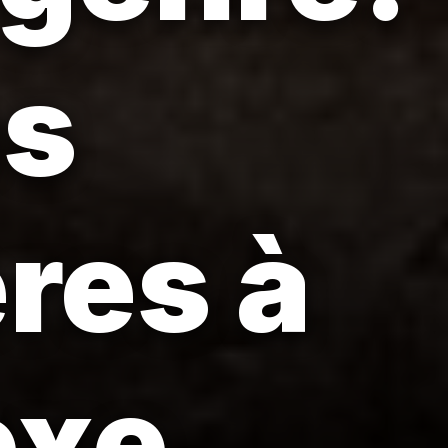
es
res à
exe.