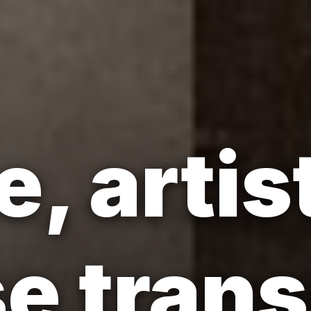
be, artis
e tran