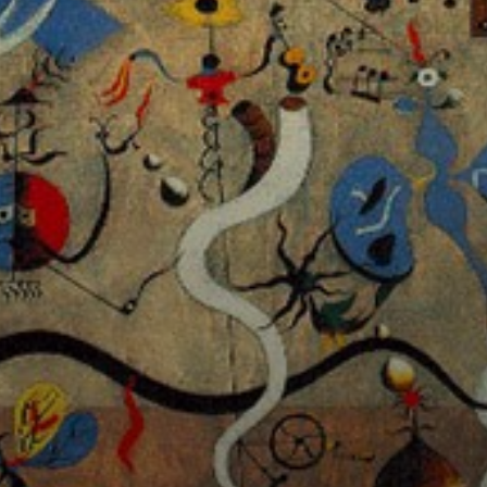
Em 1919, Miró
viajou para Paris,
onde conheceu
Pablo Picasso e se
juntou ao
movimento
Surrealista.