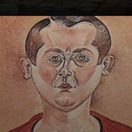
Sua confiança e
determinação o
levaram a abrir
seu primeiro
estúdio,
acompanhado
pelo gravador