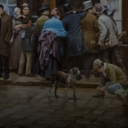
trabalhar em uma
farmácia, mas sua
paixão pela arte o
levou a voltar aos
estudos.