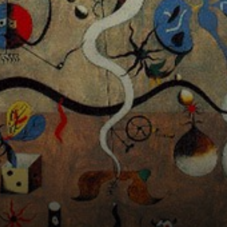
influência de seus
pais, um ourives e
uma família de
carpinteiros.