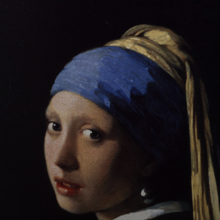
Em 1662, Vermeer
se tornou o líder
da Guild of Saint
Luke,
estabelecendo-se