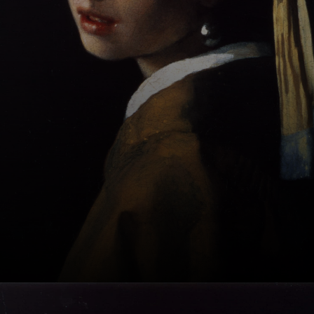
filha de uma
família católica
próspera, apesar
da oposição dos
pais de ambos.