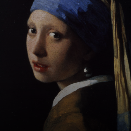
O estilo de
Vermeer é
marcado por uma
sensibilidade
única, capturando
a essência da vida
cotidiana e da
natureza em
momentos de