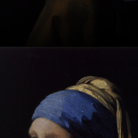
beleza e
serenidade
profundos.
Em 1652, após a
morte do pai,
Vermeer herdou a
casa com um inn
no mercado e a