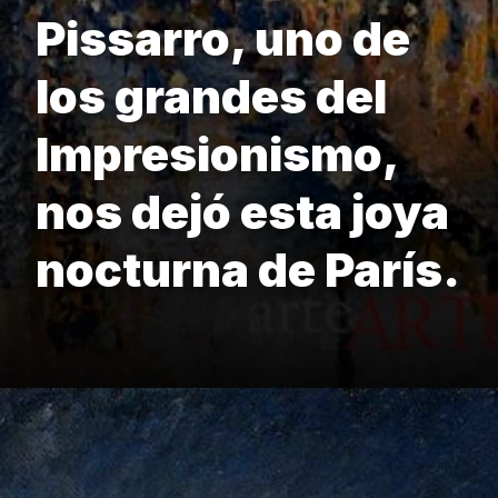
Pissarro, uno de
los grandes del
Impresionismo,
nos dejó esta joya
nocturna de París.