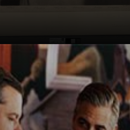
La loro missione
era salvare il
patrimonio
culturale del
mondo, un