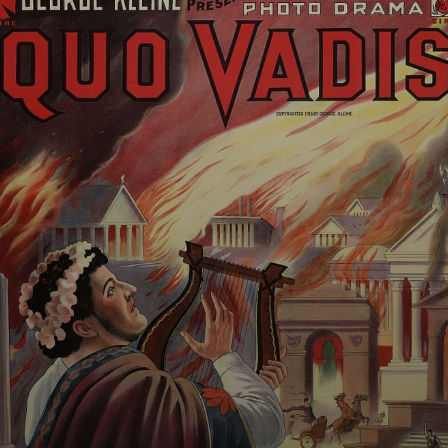
Con un cast
stellare, tra cui
Matt Damon, Bill
Murray e Cate
Blanchett, il film è
un invito a
riflettere
sull'importanza