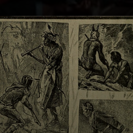
Il film 'Cacciatori
di Tesori d'Arte'
racconta la storia
di questo
battaglione di
soldati, diretto da