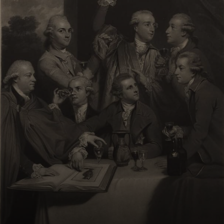
ebbe il compito di
individuare e
proteggere opere
d'arte trafugate
dai nazisti.