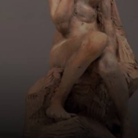
Rodin também foi
marcado por
divergências
criativas e
pessoais,
refletindo a
complexidade da
vida artística.