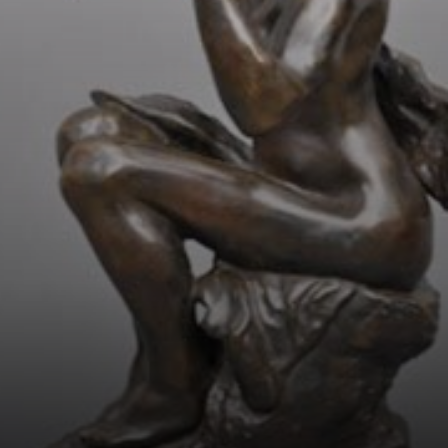
relacionamento
profundo com o
escultor Auguste
Rodin, marcado
por uma
colaboração
artística intensa e
um amor que
durou muitos