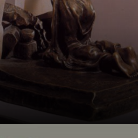
sensibilidade e
habilidade em
capturar a
essência da
experiência
humana,
refletindo a beleza
e a tristeza da