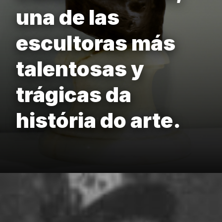
una de las
escultoras más
talentosas y
trágicas da
história do arte.