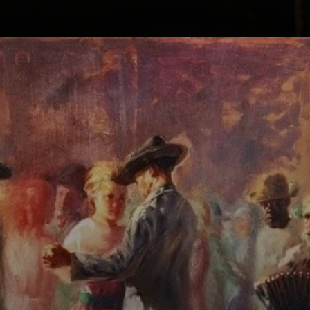
Sua infância foi
um universo de
memórias,
retratado em suas
telas, de um
garoto simples