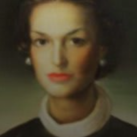
O circo era um
tesouro precioso
para ele, um
mundo lúdico e
espirituoso que
ele retratou em
suas obras várias