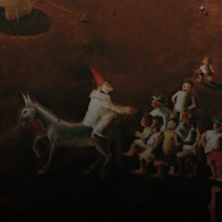
Candinho, como
era chamado,
mostrava
interesse pela
arte, trabalhando
como assistente
de pintura em
igrejas locais.