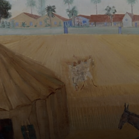
italianos, vinham
ao Brasil em
busca de uma
vida melhor,
trabalhando nas
plantações de
café.