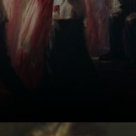
que adorava
futebol,
brinquedos de
balanço e nadar
nos rios.