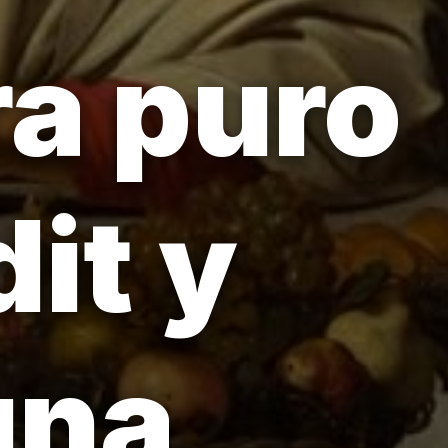
ra puro
it y
una