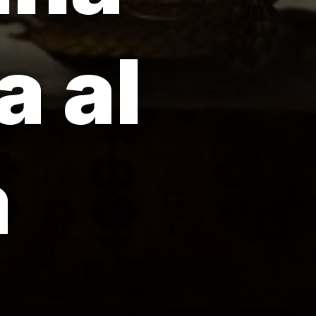
a al
a