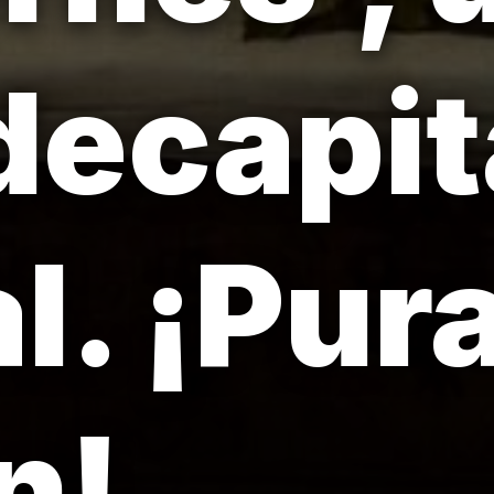
decapit
l. ¡Pur
n!