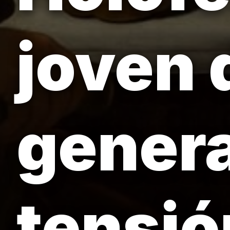
joven 
genera
tensió