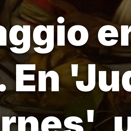
ggio e
 En 'Jud
rnes', 