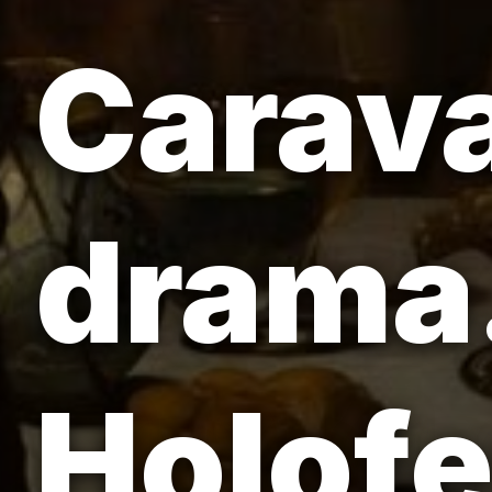
Carava
drama.
Holofe