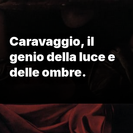
Caravaggio, il
genio della luce e
delle ombre.