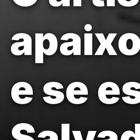
apaixo
e se e
Salvad