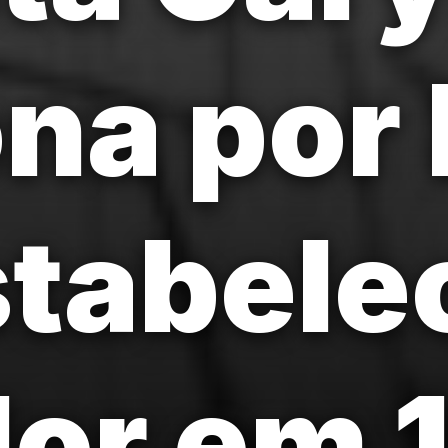
na por 
stabel
or em 