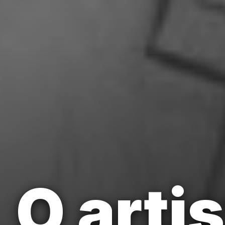
O arti