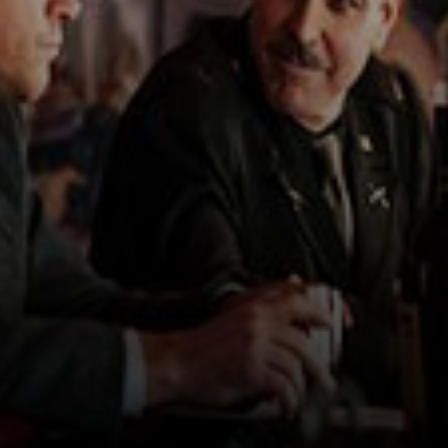
Obras Maestras'
nos lleva a una
odisea
emocionante a
través de la
Segunda Guerra
Mundial, donde el
arte y la cultura se
enfrentan a la