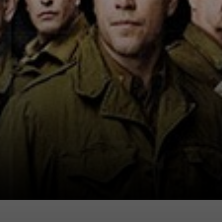
Matt Damon, Bill
Murray y Cate
Blanchett,
'Cazadores de
Obras Maestras'
es una
experiencia visual
y emocional