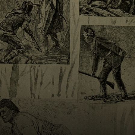
liderados por
Frank Stokes,
interpretado por
George Clooney,
se unió para una
misión vital:
recuperar el arte
robado.