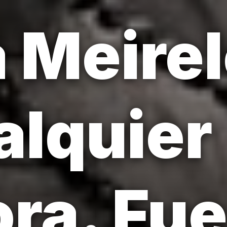
a Meire
alquier
ora. Fu