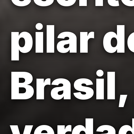
pilar d
Brasil
verda