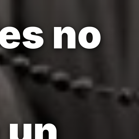
les no
e un