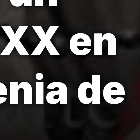
o XX en
enia de