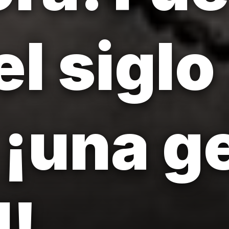
el sigl
, ¡una g
d!