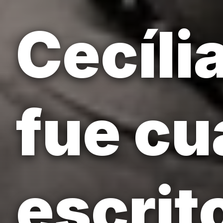
Cecíli
fue cu
escrit