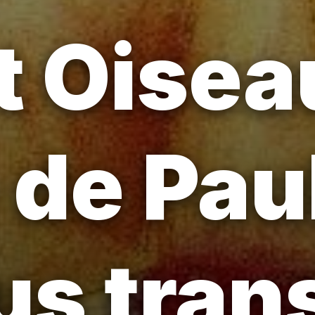
t Oisea
de Pau
us tran