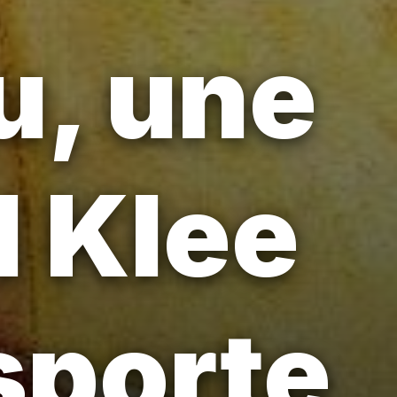
u, une
l Klee
sporte