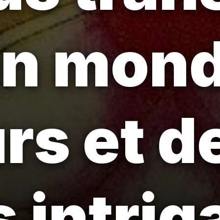
un mond
rs et d
 intrig