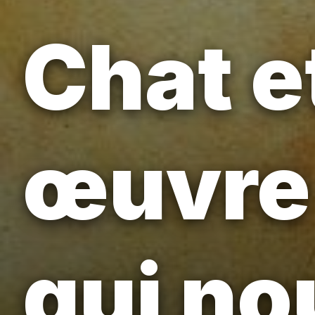
Chat e
œuvre 
qui no