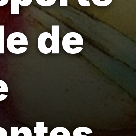
e de
e
antes.