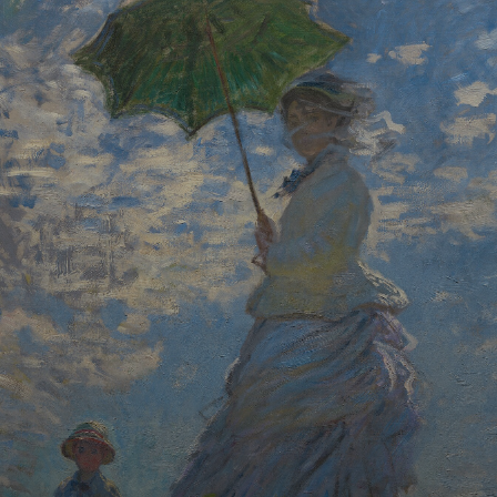
A obra
"Impressão: sol
nascente" foi o
rolê. Um crítico
zoou, chamou de
"impressionista".