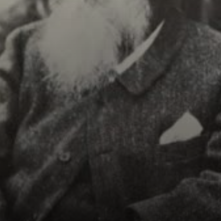
desenhar
caricaturas,
preenchendo
seus livros. O pai
não curtia, queria
ele nos negócios.