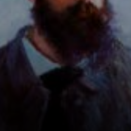
paisagista. Esse
cara mostrou a
pintura ao ar livre,
virando a chave
pro Monet.