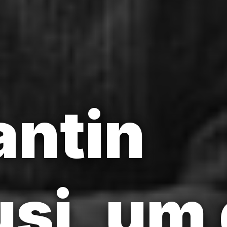
antin
si, um