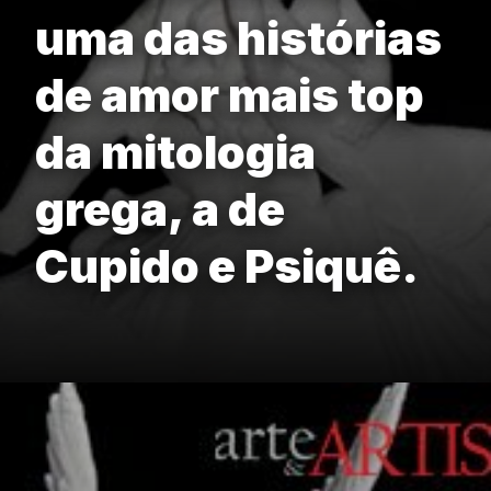
uma das histórias
de amor mais top
da mitologia
grega, a de
Cupido e Psiquê.