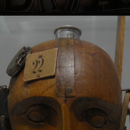
Jean Arp, outro
artista dadaista,
que explorou a
colagem e o
aleatório em sua
criação.