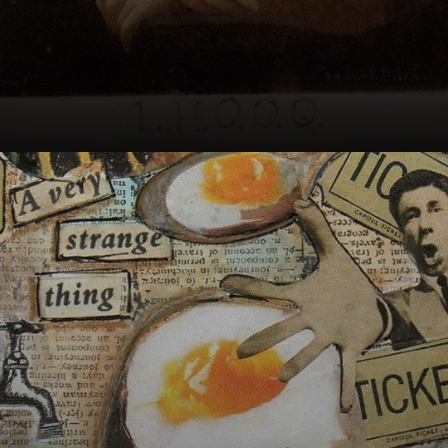
Marcel Duchamp,
um dos principais
expoentes do
dadaïsme, que