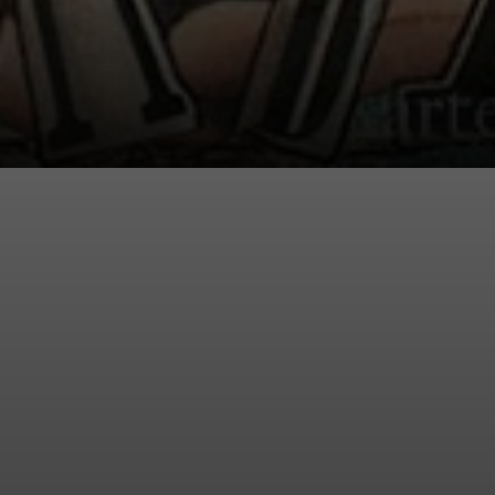
Se burlaban de
todo: del dinero,
de la guerra, de la
razón. Era una
patada en la cara