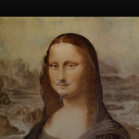
Usaron de todo:
poesía, fotos,
collages.
Duchamp hasta le
puso bigote a la
Mona Lisa para la
burla.