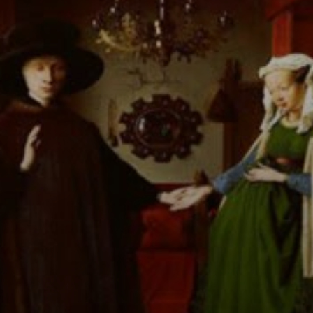
Jan van Eyck: ein
Künstler, der die
Grenzen der
Malerei
überwand.