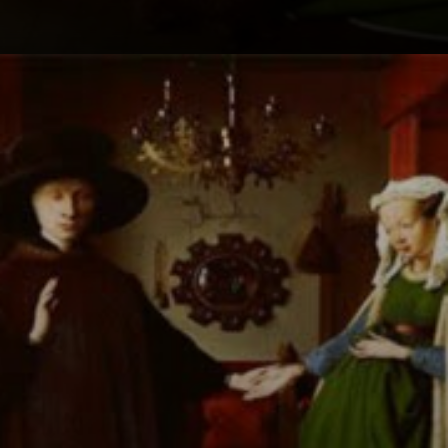
Symbole und
Bedeutungen:
was bedeutet
dieses Gemälde
tatsächlich?