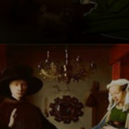
Ein Paar im
Zimmer: was
steckt hinter
diesem einfachen
Bild?