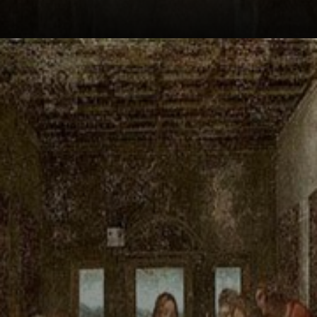
Er verwendete
eine neue
Technik, um das
Gemälde auf einer
Steinwand zu
malen.