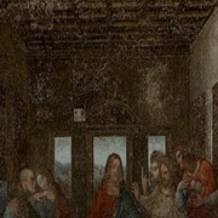
Das Gemälde
begann, sich
wenige Jahre
nach seiner
Fertigstellung zu
verschlechtern.