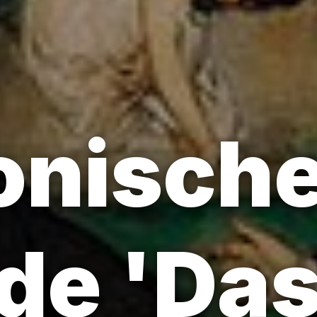
onisch
de 'Da