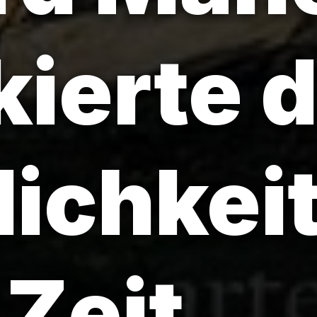
ierte d
lichkei
 Zeit.