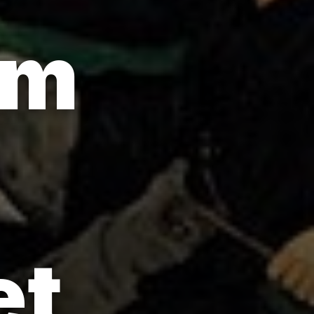
im
et