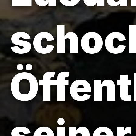
schock
Öffent
seiner