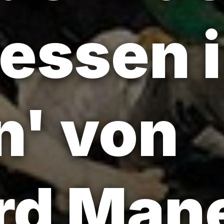
gessen 
n' von
rd Man