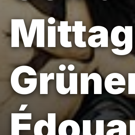
Mitta
Grüne
Édoua