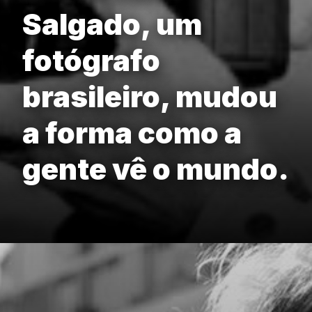
Salgado, um
fotógrafo
brasileiro, mudou
a forma como a
gente vê o mundo.