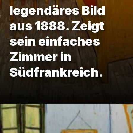
legendäres Bild
aus 1888. Zeigt
sein einfaches
Zimmer in
Südfrankreich.