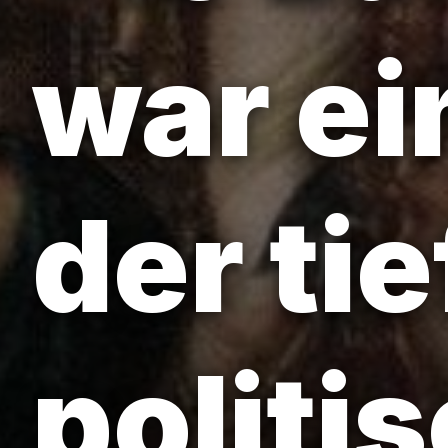
war ei
der ti
politi