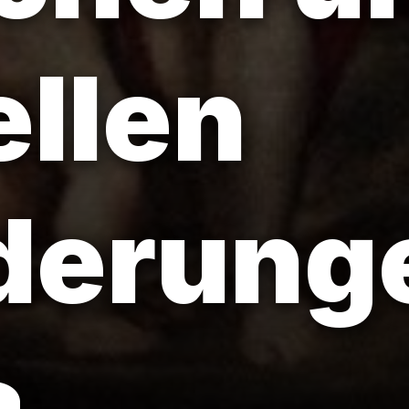
ellen
derunge
a.