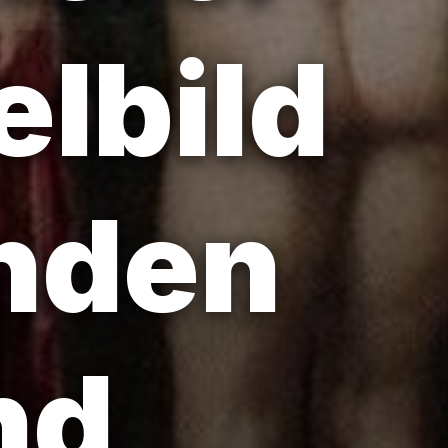
elbild
enden
nd