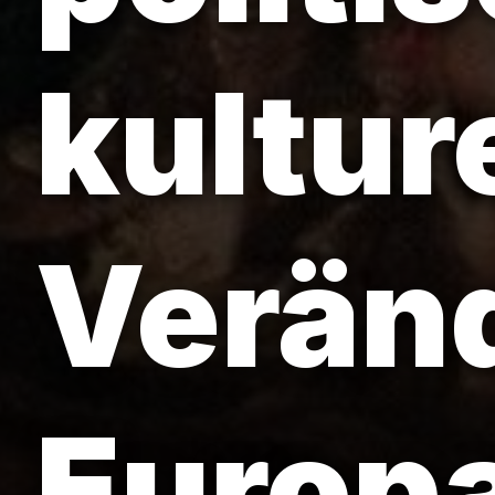
kultur
Verän
Europ