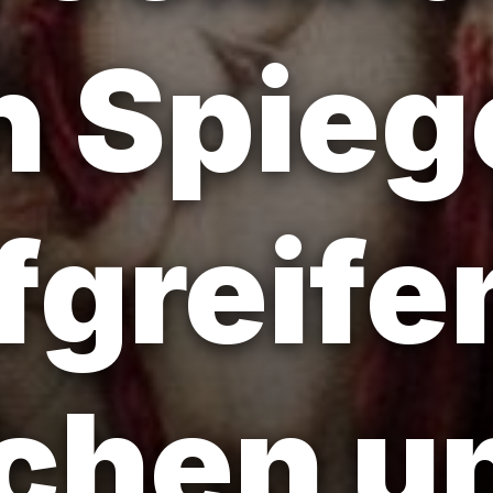
n Spieg
efgreif
schen u