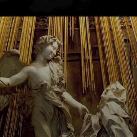
Der Palast von
Versailles: ein
Symbol des
Barockstils in der
Architektur.