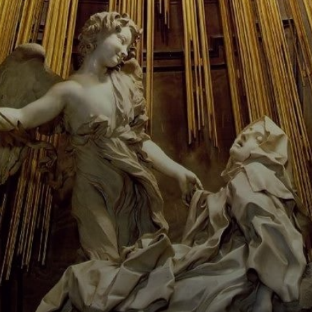
Aleijadinho: ein
Künstler, der den
Barockstil in
Brasilien lebendig
machte.