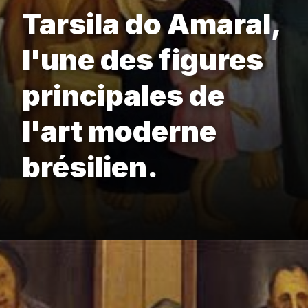
Tarsila do Amaral,
l'une des figures
principales de
l'art moderne
brésilien.