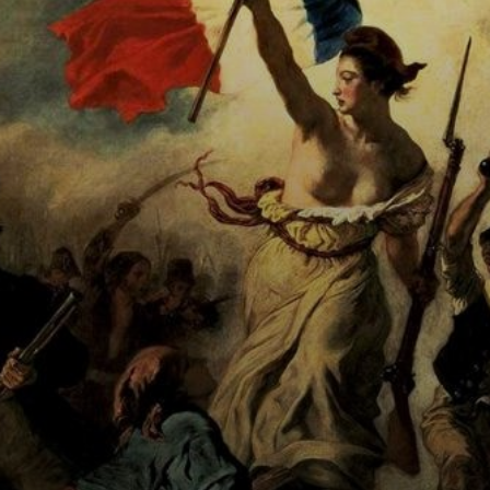
Leichen der
Elitegarde,
Bürgerkrieg eben.
Und der nackte
Mann? Seine
Würde gestohlen.
Krass ehrlich,