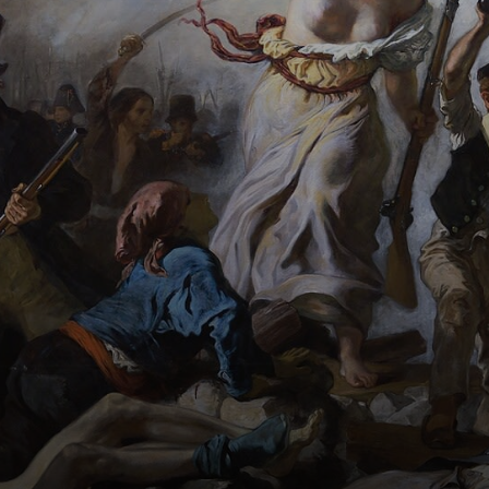
es und gab’s
gleich wieder
zurück. Was war
da los?