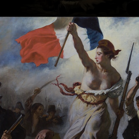
Pinselstriche, die
man sieht?
Unmöglich! Doch
Delacroix
macht's. Und die
Freiheit? Sogar