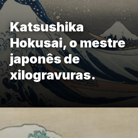
Katsushika
Hokusai, o mestre
japonês de
xilogravuras.