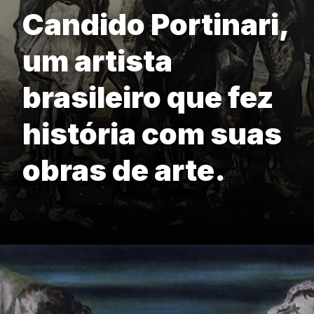
Candido Portinari,
um artista
brasileiro que fez
história com suas
obras de arte.