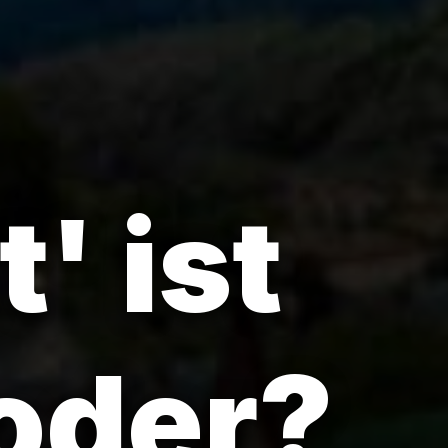
' ist
oder?