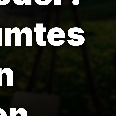
umtes
n
en.