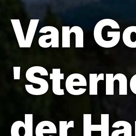
Van G
'Stern
der H