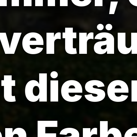
 verträ
it diese
n Farb