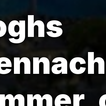
oghs
ennacht
ammer, 