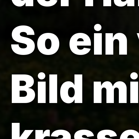
So ein
Bild m
krasse