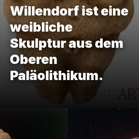
Willendorf ist eine
weibliche
Skulptur aus dem
Oberen
Paläolithikum.