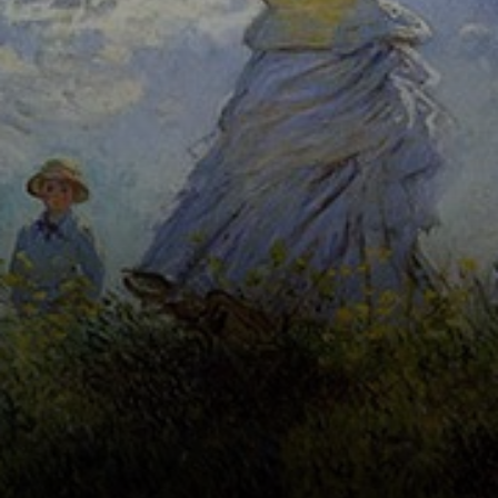
cores vivas e uma
representação
efêmera da luz e
do ambiente.