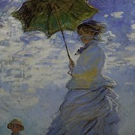
Camille é
retratada em um
gesto de
movimento,
enquanto passeia
com o filho no
campo.