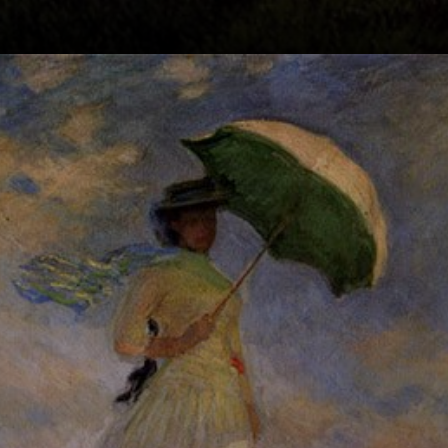
Donna con
Parasole é um
exemplo clássico
do
impressionismo,
capturando a