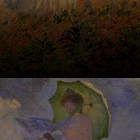
A obra foi
concluída em
1875 e retrata a