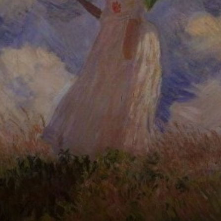
família em um
campo de
papaveris em
Argenteuil, na
França.